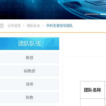
公司首页
>
团队队伍
>
学科竞赛指导团队
团队队伍
教授
副教授
讲师
助教