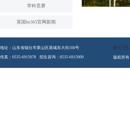
学科竞赛
英国be365官网新闻
鲁ICP备1
地址：山东省烟台市莱山区港城东大街100号
传真：0535-6915078 招生咨询：0535-6915009
版权所有：