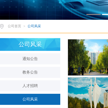
公司首页
>
公司风采
公司风采
通知公告
教务公告
人才招聘
公司风采